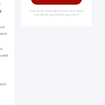
N
t
Hast du dir schon dein exklusives E-Book
und deinen Newsletter gesichert?
urz
haus
on
punkt
avon