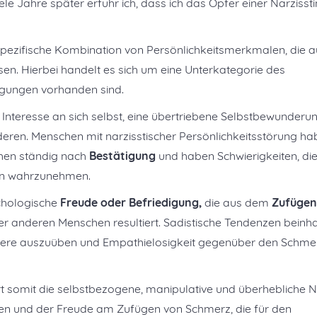
iele Jahre später erfuhr ich, dass ich das Opfer einer Narzissti
 spezifische Kombination von Persönlichkeitsmerkmalen, die a
sen. Hierbei handelt es sich um eine Unterkategorie des
eigungen vorhanden sind.
 Interesse an sich selbst, eine übertriebene Selbstbewunderu
eren. Menschen mit narzisstischer Persönlichkeitsstörung ha
hen ständig nach
Bestätigung
und haben Schwierigkeiten, di
en wahrzunehmen.
ychologische
Freude oder Befriedigung,
die aus dem
Zufügen
 anderen Menschen resultiert. Sadistische Tendenzen beinha
dere auszuüben und Empathielosigkeit gegenüber den Schme
t somit die selbstbezogene, manipulative und überhebliche N
n und der Freude am Zufügen von Schmerz, die für den