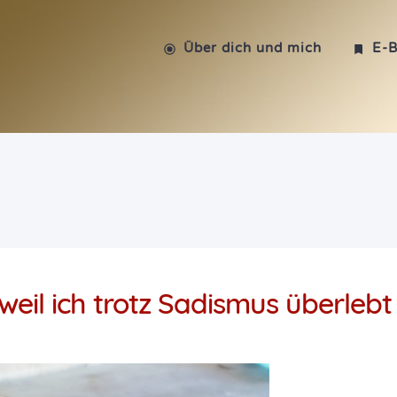
Über dich und mich
E-
eil ich trotz Sadismus überlebt