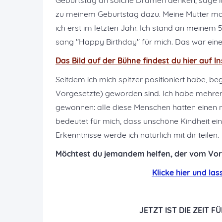
Geburtstag an solche Dramen denken, sage i
zu meinem Geburtstag dazu. Meine Mutter mac
ich erst im letzten Jahr. Ich stand an meinem
sang "Happy Birthday" für mich. Das war eine 
Das Bild auf der Bühne findest du hier auf
I
Seitdem ich mich spitzer positioniert habe, b
Vorgesetzte) geworden sind. Ich habe mehrere
gewonnen: alle diese Menschen hatten einen nar
bedeutet für mich, dass unschöne Kindheit e
Erkenntnisse werde ich natürlich mit dir teilen.
Möchtest du jemandem helfen, der vom Vo
K
licke hier und l
JETZT IST DIE ZEIT 