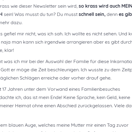
rass wie dieser Newsletter sein wird,
so krass wird auch MEI
H
sein! Was musst du tun? Du musst
schnell sein,
denn
es gib
mehr dazu.
s gefiel mir nicht, was ich sah. Ich wollte es nicht sehen. Und k
, naja man kann sich irgendwie arrangieren aber es gibt durc
, klar!
ht was ich mir bei der Auswahl der Familie für diese Inkarnati
 Gott er möge die Zeit beschleunigen. Ich wusste zu dem Zeit
 täglichen Schlägen erreiche oder vorher drauf gehe.
t 17 Jahren unter dem Vorwand eines Familienbesuches
achte ich, das ist mein Ende! Keine Sprache, kein Geld, keine
meiner Heimat ohne einen Abschied zurückgelassen. Viele d
em blauen Auge, welches meine Mutter mir einen Tag zuvor