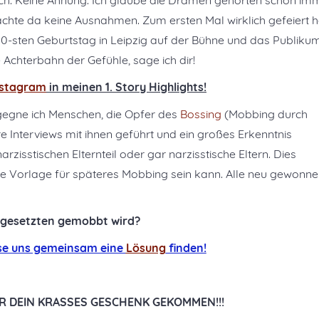
ch: Keine Ahnung. Ich glaube die Dramen gehörten schon im
hte da keine Ausnahmen. Zum ersten Mal wirklich gefeiert 
 50-sten Geburtstag in Leipzig auf der Bühne und das Publiku
Achterbahn der Gefühle, sage ich dir!
nstagram
in meinen 1. Story Highlights!
egegne ich Menschen, die Opfer des
Bossing
(Mobbing durch
 Interviews mit ihnen geführt und ein großes Erkenntnis
zisstischen Elternteil oder gar narzisstische Eltern. Dies
ine Vorlage für späteres Mobbing sein kann. Alle neu gewonn
rgesetzten gemobbt wird?
asse uns gemeinsam eine
Lösung
finden!
FÜR DEIN KRASSES GESCHENK GEKOMMEN!!!