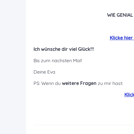
WIE GENIAL
K
licke hie
Ich wünsche dir viel Glück!!!
Bis zum nächsten Mal!
Deine Eva
PS: Wenn du
weitere Fragen
zu mir hast:
K
lic