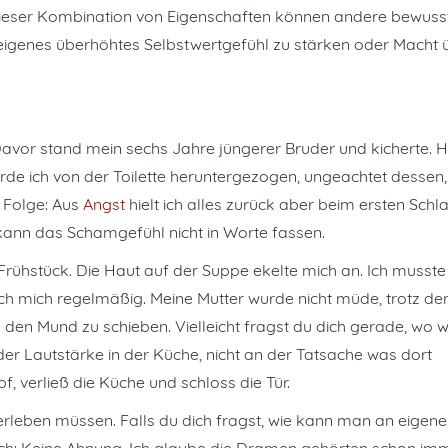
 dieser Kombination von Eigenschaften können andere bewuss
 eigenes überhöhtes Selbstwertgefühl zu stärken oder Macht 
r. Davor stand mein sechs Jahre jüngerer Bruder und kicherte. 
urde ich von der Toilette heruntergezogen, ungeachtet dessen
 Folge: Aus
Angst
hielt ich alles zurück aber beim ersten Schl
ch kann das Schamgefühl nicht in Worte fassen.
Frühstück. Die Haut auf der Suppe ekelte mich an. Ich musste
ch mich regelmäßig. Meine Mutter wurde nicht müde, trotz d
 den Mund zu schieben. Vielleicht fragst du dich gerade, wo 
 der Lautstärke in der Küche, nicht an der Tatsache was dort
, verließ die Küche und schloss die Tür.
 erleben müssen. Falls du dich fragst, wie kann man an eigen