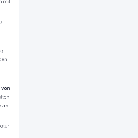
n mit
uf
ng
ben
e
 von
lten
rzen
atur