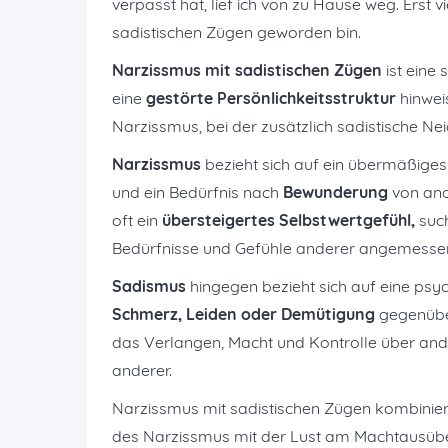
verpasst hat, lief ich von zu Hause weg. Erst v
sadistischen Zügen geworden bin.
Narzissmus mit sadistischen Zügen
ist eine
eine
gestörte Persönlichkeitsstruktur
hinwei
Narzissmus, bei der zusätzlich sadistische N
Narzissmus
bezieht sich auf ein übermäßiges
und ein Bedürfnis nach
Bewunderung
von and
oft ein
übersteigertes Selbstwertgefühl,
suc
Bedürfnisse und Gefühle anderer angemess
Sadismus
hingegen bezieht sich auf eine ps
Schmerz, Leiden oder Demütigung
gegenüber
das Verlangen, Macht und Kontrolle über an
anderer.
Narzissmus mit sadistischen Zügen kombinier
des Narzissmus mit der Lust am Machtausübe