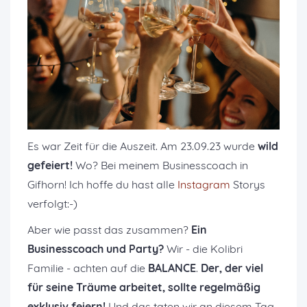
Es war Zeit für die Auszeit. Am 23.09.23 wurde
wild
gefeiert!
Wo? Bei meinem Businesscoach in
Gifhorn! Ich hoffe du hast alle
Instagram
Storys
verfolgt:-)
Aber wie passt das zusammen?
Ein
Businesscoach und Party?
Wir - die Kolibri
Familie - achten auf die
BALANCE
.
Der, der viel
für seine Träume arbeitet, sollte regelmäßig
exklusiv feiern!
Und das taten wir an diesem Tag.